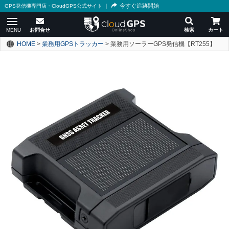
今すぐ追跡開始
GPS発信機専門店・CloudGPS公式サイト
｜
HOME
業務用GPSトラッカー
業務用ソーラーGPS発信機【RT255】