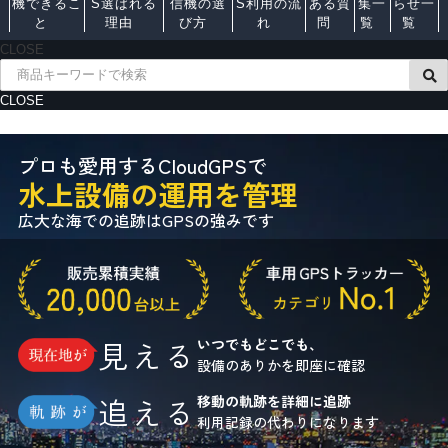
機できるこ
S選ばれる
信機の選
S利用の流
ある質
集一
らせ一
と
理由
び方
れ
問
覧
覧
CLOSE
CLOSE
プロも愛用するCloudGPSで
水上設備の運用を管理
広大な海での追跡はGPSの強みです
見える
いつでもどこでも、
設備のありかを即座に確認
追える
移動の軌跡を詳細に追跡
利用記録の代わりになります