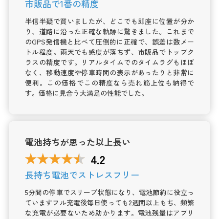
市販品で1番の精度
半信半疑で買いましたが、どこでも即座に位置が分か
り、道路に沿った正確な軌跡に驚きました。これまで
のGPS発信機と比べて圧倒的に正確で、誤差は数メー
トル程度。雨天でも感度が落ちず、市販品でトップク
ラスの精度です。リアルタイムでのタイムラグもほぼ
なく、移動速度や停車時間の表示があったりと非常に
便利。この価格でこの精度なら売れ筋上位も納得で
す。価格に見合う大満足の性能でした。
電池持ちが思った以上長い
長持ち電池でストレスフリー
5分間の停車でスリープ状態になり、電池節約に役立っ
ていますフル充電後毎日使っても2週間以上もち、頻繁
な充電が必要ないため助かります。電池残量はアプリ