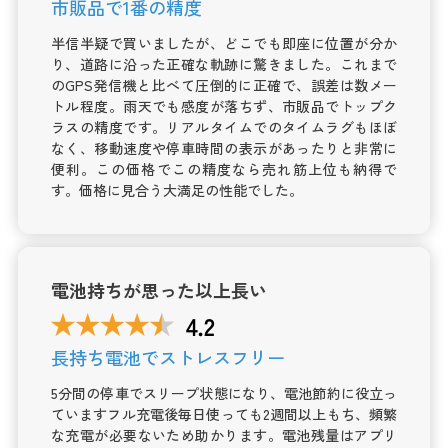
市販品で1番の精度
半信半疑で買いましたが、どこでも即座に位置が分か
り、道路に沿った正確な軌跡に驚きました。これまで
のGPS発信機と比べて圧倒的に正確で、誤差は数メー
トル程度。雨天でも感度が落ちず、市販品でトップク
ラスの精度です。リアルタイムでのタイムラグもほぼ
なく、移動速度や停車時間の表示があったりと非常に
便利。この価格でこの精度なら売れ筋上位も納得で
す。価格に見合う大満足の性能でした。
電池持ちが思った以上長い
長持ち電池でストレスフリー
5分間の停車でスリープ状態になり、電池節約に役立っ
ていますフル充電後毎日使っても2週間以上もち、頻繁
な充電が必要ないため助かります。電池残量はアプリ