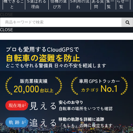
機できるこ
S選ばれる
信機の選
S利用の流
ある質
集一
らせ一
と
理由
び方
れ
問
覧
覧
CLOSE
CLOSE
プロも愛用するCloudGPSで
自転車の盗難を防止
どこでも守れる警備員 日々の不安を軽減します
見える
安心のお守り
自転車の場所をいつでも確認
追える
移動の軌跡を詳細に追跡
「もしも」の時に役立ちます